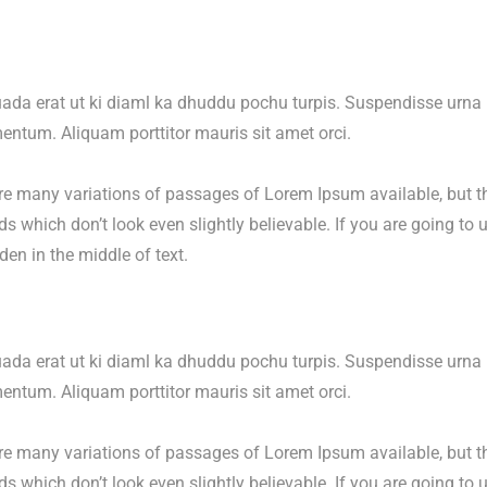
da erat ut ki diaml ka dhuddu pochu turpis. Suspendisse urna ni
rmentum. Aliquam porttitor mauris sit amet orci.
re many variations of passages of Lorem Ipsum available, but th
s which don’t look even slightly believable. If you are going t
den in the middle of text.
da erat ut ki diaml ka dhuddu pochu turpis. Suspendisse urna ni
rmentum. Aliquam porttitor mauris sit amet orci.
re many variations of passages of Lorem Ipsum available, but th
s which don’t look even slightly believable. If you are going t