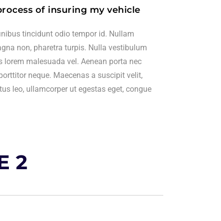
process of insuring my vehicle
finibus tincidunt odio tempor id. Nullam
magna non, pharetra turpis. Nulla vestibulum
es lorem malesuada vel. Aenean porta nec
porttitor neque. Maecenas a suscipit velit,
ctus leo, ullamcorper ut egestas eget, congue
E 2