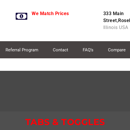
We Match Prices
333 Main
Street,Rose
Illinois USA
Referral Program
Contact
FAQ’s
Compare
TABS & TOGGLES