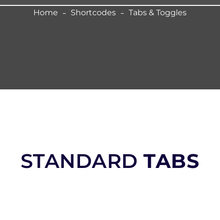
Home
Shortcodes
Tabs & Toggles
STANDARD
TABS