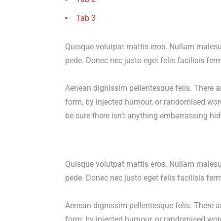
Tab 3
Quisque volutpat mattis eros. Nullam malesua
pede. Donec nec justo eget felis facilisis fe
Aenean dignissim pellentesque felis. There a
form, by injected humour, or randomised word
be sure there isn’t anything embarrassing hid
Quisque volutpat mattis eros. Nullam malesua
pede. Donec nec justo eget felis facilisis fe
Aenean dignissim pellentesque felis. There a
form, by injected humour, or randomised word