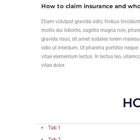
How to claim insurance and who
Etiam volutpat gravida odio, finibus tincidun
mollis dui lobortis, sagittis magna non, phare
gravida risus, sit amet sodales lorem males
odio ut interdum. Ut pharetra porttitor neque.
vitae elementum lectus. In lectus leo, ullamc
vitae dolor.
HO
Tab 1
Tab 2