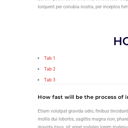
torquent per conubia nostra, per inceptos h
H
Tab 1
Tab 2
Tab 3
How fast will be the process of 
Etiam volutpat gravida odio, finibus tincidun
mollis dui lobortis, sagittis magna non, phare
gravida risus, sit amet sodales lorem males