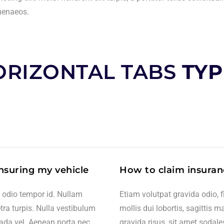
imenaeos.
ORIZONTAL TABS
TYP
insuring my vehicle
How to claim insuran
t odio tempor id. Nullam
Etiam volutpat gravida odio, 
tra turpis. Nulla vestibulum
mollis dui lobortis, sagittis 
uada vel. Aenean porta nec
gravida risus, sit amet sodal