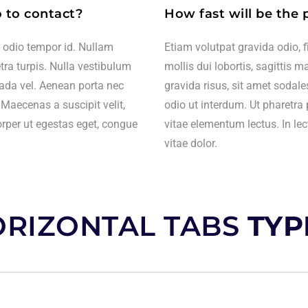
 to contact?
How fast will be the 
t odio tempor id. Nullam
Etiam volutpat gravida odio, 
tra turpis. Nulla vestibulum
mollis dui lobortis, sagittis 
uada vel. Aenean porta nec
gravida risus, sit amet sodal
 Maecenas a suscipit velit,
odio ut interdum. Ut pharetra 
orper ut egestas eget, congue
vitae elementum lectus. In le
vitae dolor.
RIZONTAL TABS
TYP