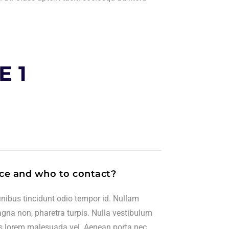
E 1
ce and who to contact?
finibus tincidunt odio tempor id. Nullam
magna non, pharetra turpis. Nulla vestibulum
es lorem malesuada vel. Aenean porta nec